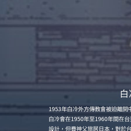
白
1953年白冷外方傳教會被迫離
白冷會在1950年至1960年間在台
設計，但費神父旅居日本，對於台